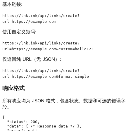
基本链接
:
https://lnk.ink/api/links/create?
url=https://example.com
使用自定义短码
:
https://lnk.ink/api/links/create?
url=https://example.com&custom=hello123
仅返回纯 URL（无 JSON）
:
https://lnk.ink/api/links/create?
url=https://example.com&format=simple
响应格式
所有响应均为 JSON 格式，包含状态、数据和可选的错误字
段。
{

  "status": 200,

  "data": { /* Response data */ },

  "error": null,
