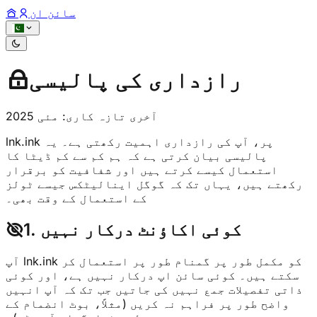
سائن ان
رازداری کی پالیسی
آخری تازہ کاری: مئی 2025
lnk.ink پر، آپ کی رازداری اہمیت رکھتی ہے۔ یہ
پالیسی بیان کرتی ہے کہ ہم کم سے کم ڈیٹا کا
استعمال کیسے کرتے ہیں اور شفافیت کو برقرار
رکھتے ہیں، یہاں تک کہ گوگل اینالیٹکس جیسے ٹولز
کے استعمال کے وقت بھی۔
1. کوئی اکاؤنٹ درکار نہیں
آپ lnk.ink کو مکمل طور پر گمنام طور پر استعمال کر
سکتے ہیں۔ کوئی سائن اپ درکار نہیں ہے، اور کوئی
ذاتی تفصیلات جمع نہیں کی جاتیں جب تک کہ آپ انہیں
واضح طور پر فراہم نہ کریں (مثلاً، بوٹ انضمام کے