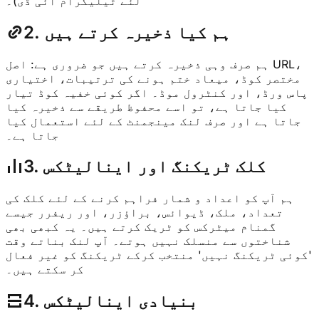
لئے ٹیلیگرام آئی ڈی)۔
2. ہم کیا ذخیرہ کرتے ہیں
ہم صرف وہی ذخیرہ کرتے ہیں جو ضروری ہے: اصل URL،
مختصر کوڈ، میعاد ختم ہونے کی ترتیبات، اختیاری
پاس ورڈ، اور کنٹرول موڈ۔ اگر کوئی خفیہ کوڈ تیار
کیا جاتا ہے، تو اسے محفوظ طریقے سے ذخیرہ کیا
جاتا ہے اور صرف لنک مینجمنٹ کے لئے استعمال کیا
جاتا ہے۔
3. کلک ٹریکنگ اور اینالیٹکس
ہم آپ کو اعداد و شمار فراہم کرنے کے لئے کلک کی
تعداد، ملک، ڈیوائس، براؤزر، اور ریفرر جیسے
گمنام میٹرکس کو ٹریک کرتے ہیں۔ یہ کبھی بھی
شناختوں سے منسلک نہیں ہوتے۔ آپ لنک بناتے وقت
'کوئی ٹریکنگ نہیں' منتخب کرکے ٹریکنگ کو غیر فعال
کر سکتے ہیں۔
4. بنیادی اینالیٹکس