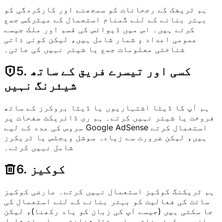
ہم ٹریفک کے رجحانات کو سمجھنے اور کارکردگی کو
بہتر بنانے کے لئے گمنام استعمال کے میٹرکس جمع
کرتے ہیں۔ اس میں ڈیوائس کی قسم اور ملک جیسے
عمومی اعداد و شمار شامل ہیں، لیکن کوئی ذاتی
شناختی معلومات جمع یا شیئر نہیں کی جاتی۔
5. کسی اور تیسرے فریق کے ساتھ
شیئرنگ نہیں
ہم آپ کا ڈیٹا اشتہاریوں یا ڈیٹا بروکرز کے ساتھ
فروخت یا شیئر نہیں کرتے۔ ہم ری ڈائریکٹ صفحات پر
سروس کی مدد کے لیے Google AdSense استعمال کرتے
ہیں، لیکن ضرورت سے زیادہ سوشل ویجٹس یا ٹریکرز
شامل نہیں کرتے۔
6. کوکیز
ہم ٹریکنگ کوکیز استعمال نہیں کرتے۔ عارضی کوکیز
سائٹ کی فعالیت کو بہتر بنانے کے لئے استعمال کی
جا سکتی ہیں (جیسے آپ کی زبان کو یاد رکھنا)، لیکن
ان میں کوئی ذاتی یا مستقل شناختی معلومات شامل