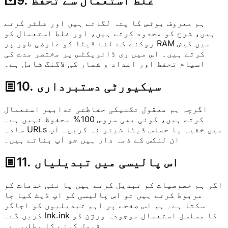
9. غلط استعمال سے تحفظ
ہم معروف بوٹس کا پتہ لگاتے ہیں اور فلٹر کرتے
ہیں، شرح کو محدود کرتے ہیں، اور غلط استعمال کو
روکنے کے لئے ڈیٹا کو عارضی طور پر RAM میں کیش
کرتے ہیں۔ اس میں ری ڈائریکٹس پر مختصر مدت کی
اسپام تحفظ اور اعداد و شمار کی لاگنگ شامل ہے۔
10. سیکیورٹی دستبرداری
اگرچہ ہم معقول تکنیکی حفاظتی تدابیر استعمال
کرتے ہیں، کوئی بھی سروس 100% محفوظ نہیں ہے۔
سادہ URLs میں خفیہ یا حساس ڈیٹا شیئر نہ کریں۔ آپ
ان لنکس کے ذمہ دار ہیں جو آپ بناتے ہیں۔
11. اس پالیسی میں تبدیلیاں
اگر ہم خصوصیات کو تبدیل کرتے ہیں یا نئی خدمات کو
مربوط کرتے ہیں تو اس پالیسی کو اپ ڈیٹ کیا جا
سکتا ہے۔ ہم اس صفحے پر اہم تبدیلیوں کو اجاگر
کریں گے۔ lnk.ink کا مسلسل استعمال موجودہ ورژن کو
قبول کرنے کا مطلب ہے۔