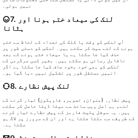
نہیں ہوتی۔
7. لنک کی میعاد ختم ہونا اور
ہٹانا
آپ لنکس کو وقت یا کلک کی تعداد کے لحاظ سے ختم
ہونے کے لئے سیٹ کر سکتے ہیں۔ لنکس کو دستی طور پر
حذف کیا جا سکتا ہے یا میعاد ختم ہونے کے بعد
ناقابل رسائی ہو سکتے ہیں۔ بغیر کسی سرگرمی کے
لنکس کو بھی خود بخود صاف کیا جا سکتا ہے اگر
انہیں مستقل طور پر تشکیل نہیں دیا گیا ہو۔
8. لنک پیش نظارے
پیش نظارہ (عنوان، تصویر، فاویکون) تیار کرنے کے
لئے، ہم اصل ویب سائٹ سے میٹا ڈیٹا حاصل کر سکتے
ہیں۔ یہ سوشل پلیٹ فارمز کے پیش نظارے تیار کرنے
کے طریقے سے ملتا جلتا ہے اور ان کے سرورز پر لاگ ہو
سکتا ہے۔