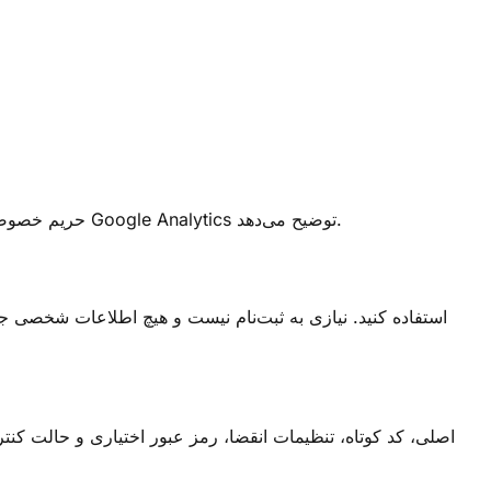
در lnk.ink، حریم خصوصی شما اهمیت دارد. این سیاست نحوه استفاده از داده‌های حداقلی و حفظ شفافیت را حتی هنگام استفاده از ابزارهایی مانند Google Analytics توضیح می‌دهد.