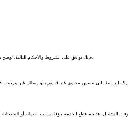
باستخدام lnk.ink، فإنك توافق على الشروط والأحكام التالية. توضح هذه الصفحة الاستخدام المقبول، والقيود، وحقوقنا.