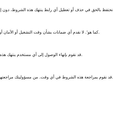
 دائم من استخدام الخدمة.
يتم توفير lnk.ink 'كما هو'. لا نقدم أي ضمانات بشأن وقت التشغيل أو الأمان أو الصحة. استخدم الخدمة على مسؤوليتك الخاصة.
قد نقوم بإنهاء الوصول إلى أي مستخدم ينتهك هذه الشروط. لسنا ملزمين بتوفير استعادة البيانات أو إشعار قبل الإزالة.
وط في أي وقت. من مسؤوليتك مراجعتها بشكل دوري. استمرار استخدام الخدمة يعني قبولك للنسخة الحالية.