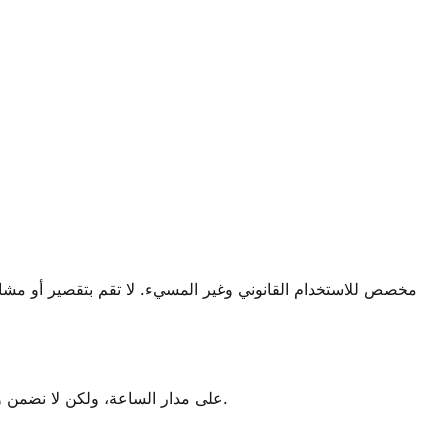
نسعى جاهدين للحفاظ على توفر lnk.ink على مدار الساعة، ولكن لا نضمن وقت التشغيل. قد يتم قطع الخدمة مؤقتًا بسبب الصيانة أو التحديثات أو المشكلات غير المتوقعة.